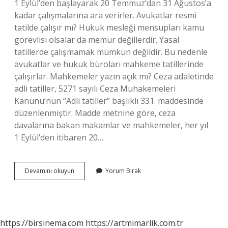
1 Eylül’den başlayarak 20 Temmuz’dan 31 Ağustos’a
kadar çalışmalarına ara verirler. Avukatlar resmi
tatilde çalışır mı? Hukuk mesleği mensupları kamu
görevlisi olsalar da memur değillerdir. Yasal
tatillerde çalışmamak mümkün değildir. Bu nedenle
avukatlar ve hukuk büroları mahkeme tatillerinde
çalışırlar. Mahkemeler yazın açık mı? Ceza adaletinde
adli tatiller, 5271 sayılı Ceza Muhakemeleri
Kanunu’nun “Adli tatiller” başlıklı 331. maddesinde
düzenlenmiştir. Madde metnine göre, ceza
davalarına bakan makamlar ve mahkemeler, her yıl
1 Eylül’den itibaren 20…
Avukatlar
Devamını okuyun
Yorum Bırak
Yazın
Çalışır
Mı
https://birsinema.com
https://artmimarlik.com.tr