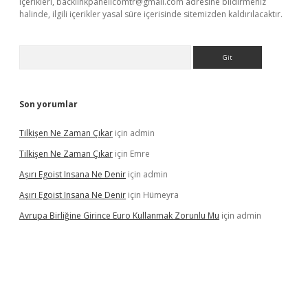
içerikleri,
backlinkpanelicomtr@gmail.com
adresine bildirmeniz
halinde, ilgili içerikler yasal süre içerisinde sitemizden kaldırılacaktır.
Arama
Son yorumlar
Tilkişen Ne Zaman Çıkar
için
admin
Tilkişen Ne Zaman Çıkar
için
Emre
Aşırı Egoist Insana Ne Denir
için
admin
Aşırı Egoist Insana Ne Denir
için
Hümeyra
Avrupa Birliğine Girince Euro Kullanmak Zorunlu Mu
için
admin