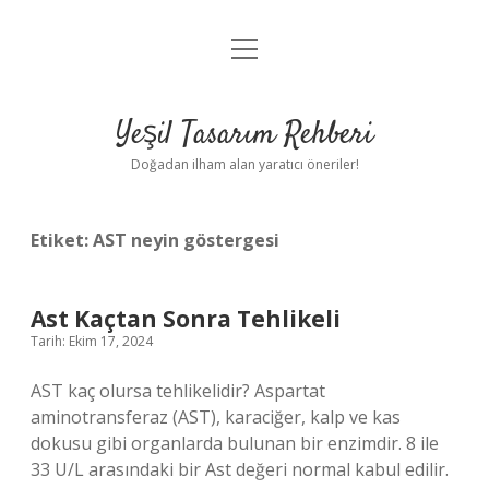
menüyü
Anasayfa
aç
Gizlilik Politikası
Yeşil Tasarım Rehberi
Yasal Uyarı
Doğadan ilham alan yaratıcı öneriler!
Hakkımızda
Etiket:
AST neyin göstergesi
Ast Kaçtan Sonra Tehlikeli
Tarih: Ekim 17, 2024
AST kaç olursa tehlikelidir? Aspartat
aminotransferaz (AST), karaciğer, kalp ve kas
dokusu gibi organlarda bulunan bir enzimdir. 8 ile
33 U/L arasındaki bir Ast değeri normal kabul edilir.