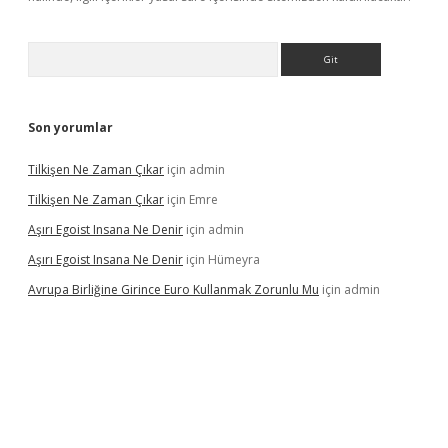
Arama
Son yorumlar
Tilkişen Ne Zaman Çıkar
için
admin
Tilkişen Ne Zaman Çıkar
için
Emre
Aşırı Egoist Insana Ne Denir
için
admin
Aşırı Egoist Insana Ne Denir
için
Hümeyra
Avrupa Birliğine Girince Euro Kullanmak Zorunlu Mu
için
admin
etexper indir
elexbetgiris.org