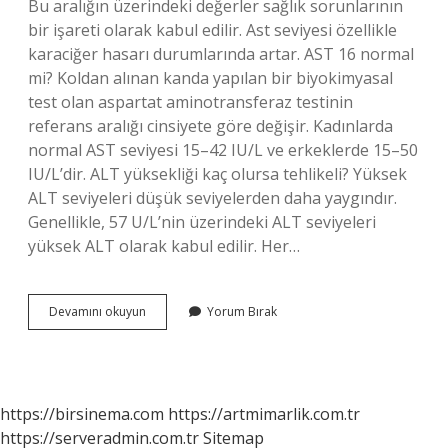
Bu aralığın üzerindeki değerler sağlık sorunlarının
bir işareti olarak kabul edilir. Ast seviyesi özellikle
karaciğer hasarı durumlarında artar. AST 16 normal
mi? Koldan alınan kanda yapılan bir biyokimyasal
test olan aspartat aminotransferaz testinin
referans aralığı cinsiyete göre değişir. Kadınlarda
normal AST seviyesi 15–42 IU/L ve erkeklerde 15–50
IU/L’dir. ALT yüksekliği kaç olursa tehlikeli? Yüksek
ALT seviyeleri düşük seviyelerden daha yaygındır.
Genellikle, 57 U/L’nin üzerindeki ALT seviyeleri
yüksek ALT olarak kabul edilir. Her…
Ast
Devamını okuyun
Yorum Bırak
Kaçtan
Sonra
Tehlikeli
https://birsinema.com
https://artmimarlik.com.tr
https://serveradmin.com.tr
Sitemap