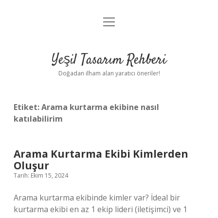
menüyü
Anasayfa
aç
Gizlilik Politikası
Yeşil Tasarım Rehberi
Yasal Uyarı
Doğadan ilham alan yaratıcı öneriler!
Hakkımızda
Etiket:
Arama kurtarma ekibine nasıl
katılabilirim
Arama Kurtarma Ekibi Kimlerden
Oluşur
Tarih: Ekim 15, 2024
Arama kurtarma ekibinde kimler var? İdeal bir
kurtarma ekibi en az 1 ekip lideri (iletişimci) ve 1