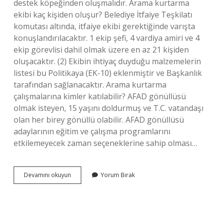
destek köpeğinden oluşmalıdır. Arama kurtarma
ekibi kaç kişiden oluşur? Belediye İtfaiye Teşkilatı
komutası altında, itfaiye ekibi gerektiğinde varışta
konuşlandırılacaktır. 1 ekip şefi, 4 vardiya amiri ve 4
ekip görevlisi dahil olmak üzere en az 21 kişiden
oluşacaktır. (2) Ekibin ihtiyaç duyduğu malzemelerin
listesi bu Politikaya (EK-10) eklenmiştir ve Başkanlık
tarafından sağlanacaktır. Arama kurtarma
çalışmalarına kimler katılabilir? AFAD gönüllüsü
olmak isteyen, 15 yaşını doldurmuş ve T.C. vatandaşı
olan her birey gönüllü olabilir. AFAD gönüllüsü
adaylarının eğitim ve çalışma programlarını
etkilemeyecek zaman seçeneklerine sahip olması…
Arama
Devamını okuyun
Yorum Bırak
Kurtarma
Ekibi
Kimlerden
Oluşur