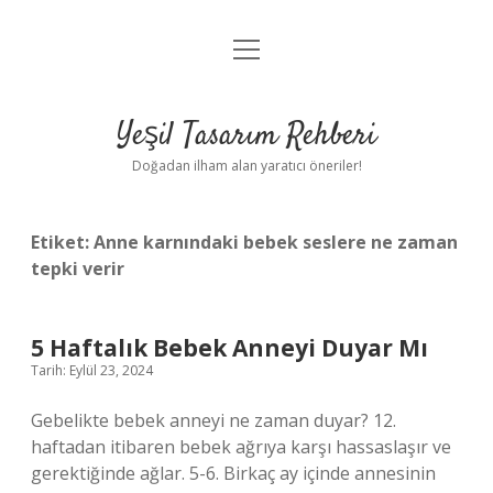
menüyü
Anasayfa
aç
Gizlilik Politikası
Yeşil Tasarım Rehberi
Yasal Uyarı
Doğadan ilham alan yaratıcı öneriler!
Hakkımızda
Etiket:
Anne karnındaki bebek seslere ne zaman
tepki verir
5 Haftalık Bebek Anneyi Duyar Mı
Tarih: Eylül 23, 2024
Gebelikte bebek anneyi ne zaman duyar? 12.
haftadan itibaren bebek ağrıya karşı hassaslaşır ve
gerektiğinde ağlar. 5-6. Birkaç ay içinde annesinin