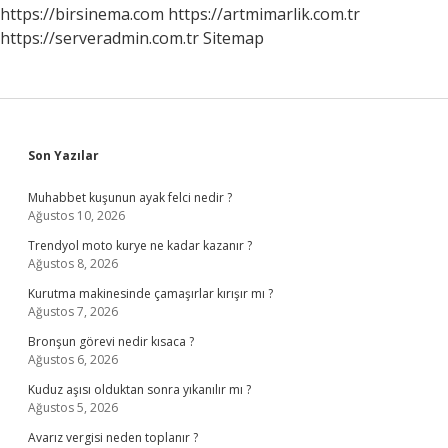
Mı
https://birsinema.com
https://artmimarlik.com.tr
https://serveradmin.com.tr
Sitemap
Sidebar
Son Yazılar
Muhabbet kuşunun ayak felci nedir ?
Ağustos 10, 2026
Trendyol moto kurye ne kadar kazanır ?
Ağustos 8, 2026
Kurutma makinesinde çamaşırlar kırışır mı ?
Ağustos 7, 2026
Bronşun görevi nedir kısaca ?
Ağustos 6, 2026
Kuduz aşısı olduktan sonra yıkanılır mı ?
Ağustos 5, 2026
Avarız vergisi neden toplanır ?