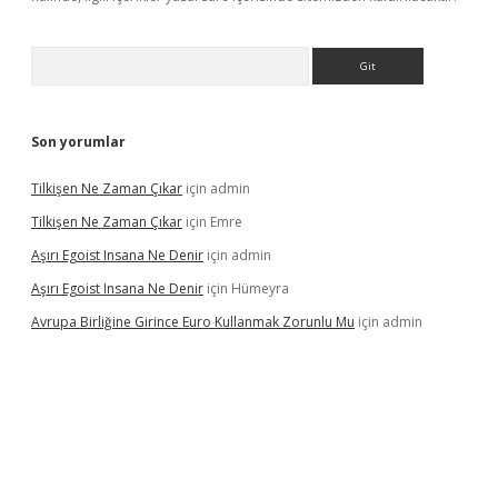
Arama
Son yorumlar
Tilkişen Ne Zaman Çıkar
için
admin
Tilkişen Ne Zaman Çıkar
için
Emre
Aşırı Egoist Insana Ne Denir
için
admin
Aşırı Egoist Insana Ne Denir
için
Hümeyra
Avrupa Birliğine Girince Euro Kullanmak Zorunlu Mu
için
admin
etexper indir
elexbetgiris.org