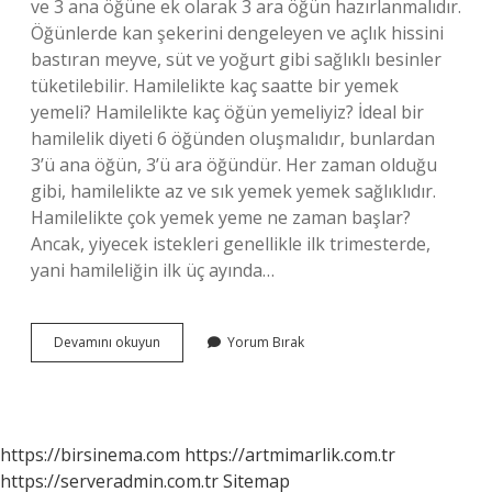
ve 3 ana öğüne ek olarak 3 ara öğün hazırlanmalıdır.
Öğünlerde kan şekerini dengeleyen ve açlık hissini
bastıran meyve, süt ve yoğurt gibi sağlıklı besinler
tüketilebilir. Hamilelikte kaç saatte bir yemek
yemeli? Hamilelikte kaç öğün yemeliyiz? İdeal bir
hamilelik diyeti 6 öğünden oluşmalıdır, bunlardan
3’ü ana öğün, 3’ü ara öğündür. Her zaman olduğu
gibi, hamilelikte az ve sık yemek yemek sağlıklıdır.
Hamilelikte çok yemek yeme ne zaman başlar?
Ancak, yiyecek istekleri genellikle ilk trimesterde,
yani hamileliğin ilk üç ayında…
Hamile
Devamını okuyun
Yorum Bırak
Kadın
Günde
Kaç
Defa
Yemek
https://birsinema.com
https://artmimarlik.com.tr
Yemeli
https://serveradmin.com.tr
Sitemap