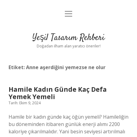
menüyü
Anasayfa
aç
Gizlilik Politikası
Yeşil Tasarım Rehberi
Yasal Uyarı
Doğadan ilham alan yaratıcı öneriler!
Hakkımızda
Etiket:
Anne aşerdiğini yemezse ne olur
Hamile Kadın Günde Kaç Defa
Yemek Yemeli
Tarih: Ekim 9, 2024
Hamile bir kadın günde kaç öğün yemeli? Hamileliğin
bu döneminden itibaren günlük enerji alımı 2200
kaloriye çıkarılmalıdır. Yani besin seviyesi artırılmalı