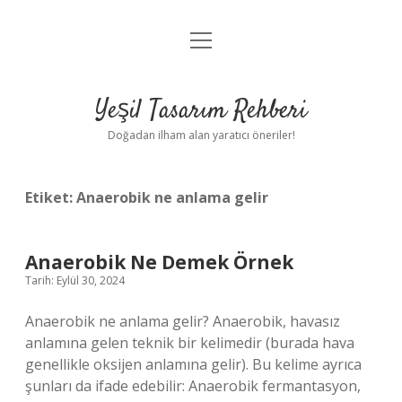
menüyü
Anasayfa
aç
Gizlilik Politikası
Yeşil Tasarım Rehberi
Yasal Uyarı
Doğadan ilham alan yaratıcı öneriler!
Hakkımızda
Etiket:
Anaerobik ne anlama gelir
Anaerobik Ne Demek Örnek
Tarih: Eylül 30, 2024
Anaerobik ne anlama gelir? Anaerobik, havasız
anlamına gelen teknik bir kelimedir (burada hava
genellikle oksijen anlamına gelir). Bu kelime ayrıca
şunları da ifade edebilir: Anaerobik fermantasyon,