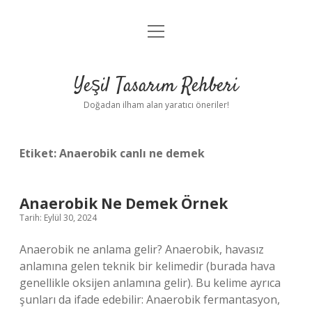
menüyü
Anasayfa
aç
Gizlilik Politikası
Yeşil Tasarım Rehberi
Yasal Uyarı
Doğadan ilham alan yaratıcı öneriler!
Hakkımızda
Etiket:
Anaerobik canlı ne demek
Anaerobik Ne Demek Örnek
Tarih: Eylül 30, 2024
Anaerobik ne anlama gelir? Anaerobik, havasız
anlamına gelen teknik bir kelimedir (burada hava
genellikle oksijen anlamına gelir). Bu kelime ayrıca
şunları da ifade edebilir: Anaerobik fermantasyon,