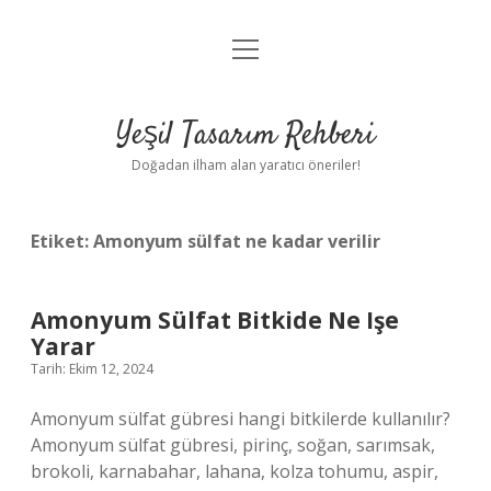
menüyü
Anasayfa
aç
Gizlilik Politikası
Yeşil Tasarım Rehberi
Yasal Uyarı
Doğadan ilham alan yaratıcı öneriler!
Hakkımızda
Etiket:
Amonyum sülfat ne kadar verilir
Amonyum Sülfat Bitkide Ne Işe
Yarar
Tarih: Ekim 12, 2024
Amonyum sülfat gübresi hangi bitkilerde kullanılır?
Amonyum sülfat gübresi, pirinç, soğan, sarımsak,
brokoli, karnabahar, lahana, kolza tohumu, aspir,