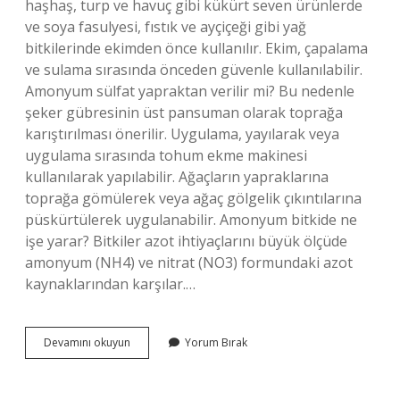
haşhaş, turp ve havuç gibi kükürt seven ürünlerde
ve soya fasulyesi, fıstık ve ayçiçeği gibi yağ
bitkilerinde ekimden önce kullanılır. Ekim, çapalama
ve sulama sırasında önceden güvenle kullanılabilir.
Amonyum sülfat yapraktan verilir mi? Bu nedenle
şeker gübresinin üst pansuman olarak toprağa
karıştırılması önerilir. Uygulama, yayılarak veya
uygulama sırasında tohum ekme makinesi
kullanılarak yapılabilir. Ağaçların yapraklarına
toprağa gömülerek veya ağaç gölgelik çıkıntılarına
püskürtülerek uygulanabilir. Amonyum bitkide ne
işe yarar? Bitkiler azot ihtiyaçlarını büyük ölçüde
amonyum (NH4) ve nitrat (NO3) formundaki azot
kaynaklarından karşılar.…
Amonyum
Devamını okuyun
Yorum Bırak
Sülfat
Bitkide
Ne