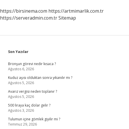
Işe
Yarar
https://birsinema.com
https://artmimarlik.com.tr
https://serveradmin.com.tr
Sitemap
Sidebar
Son Yazılar
Bronşun görevi nedir kısaca ?
Ağustos 6, 2026
Kuduz aşısı olduktan sonra yıkanılır mı ?
Ağustos 5, 2026
Avarız vergisi neden toplanır ?
Ağustos 5, 2026
500 liraya kaç dolar gelir ?
Ağustos 3, 2026
Tulumun içine gömlek giyilir mi ?
Temmuz 29, 2026