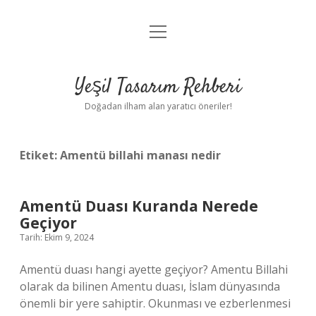
menüyü
Anasayfa
aç
Gizlilik Politikası
Yeşil Tasarım Rehberi
Yasal Uyarı
Doğadan ilham alan yaratıcı öneriler!
Hakkımızda
Etiket:
Amentü billahi manası nedir
Amentü Duası Kuranda Nerede
Geçiyor
Tarih: Ekim 9, 2024
Amentü duası hangi ayette geçiyor? Amentu Billahi
olarak da bilinen Amentu duası, İslam dünyasında
önemli bir yere sahiptir. Okunması ve ezberlenmesi