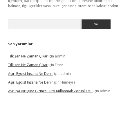
içerikleri,
backlinkpanelicomtr@gmail.com
adresine bildirmeniz
halinde, ilgili içerikler yasal süre içerisinde sitemizden kaldırılacaktır.
Arama
Son yorumlar
Tilkişen Ne Zaman Çıkar
için
admin
Tilkişen Ne Zaman Çıkar
için
Emre
Aşırı Egoist Insana Ne Denir
için
admin
Aşırı Egoist Insana Ne Denir
için
Hümeyra
Avrupa Birliğine Girince Euro Kullanmak Zorunlu Mu
için
admin