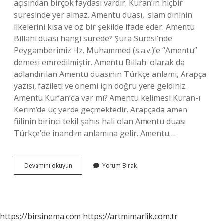
açısından birçok faydası vardır. Kuran’ın hiçbir
suresinde yer almaz. Amentu duası, İslam dininin
ilkelerini kısa ve öz bir şekilde ifade eder. Amentü
Billahi duası hangi surede? Şura Suresi’nde
Peygamberimiz Hz. Muhammed (s.a.v.)’e “Amentu”
demesi emredilmiştir. Amentu Billahi olarak da
adlandırılan Amentu duasının Türkçe anlamı, Arapça
yazısı, fazileti ve önemi için doğru yere geldiniz.
Amentü Kur’an’da var mı? Amentu kelimesi Kuran-ı
Kerim’de üç yerde geçmektedir. Arapçada amen
fiilinin birinci tekil şahıs hali olan Amentu duası
Türkçe’de inandım anlamına gelir. Amentu…
Amentü
Devamını okuyun
Yorum Bırak
Duası
Kuranda
Nerede
Geçiyor
https://birsinema.com
https://artmimarlik.com.tr