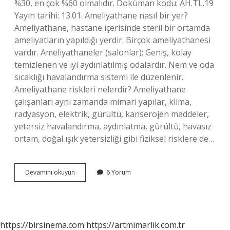
%30, en çok %60 olmalıdır. Doküman kodu: AH.TL.19
Yayın tarihi: 13.01. Ameliyathane nasıl bir yer?
Ameliyathane, hastane içerisinde steril bir ortamda
ameliyatların yapıldığı yerdir. Birçok ameliyathanesi
vardır. Ameliyathaneler (salonlar); Geniş, kolay
temizlenen ve iyi aydınlatılmış odalardır. Nem ve oda
sıcaklığı havalandırma sistemi ile düzenlenir.
Ameliyathane riskleri nelerdir? Ameliyathane
çalışanları aynı zamanda mimari yapılar, klima,
radyasyon, elektrik, gürültü, kanserojen maddeler,
yetersiz havalandırma, aydınlatma, gürültü, havasız
ortam, doğal ışık yetersizliği gibi fiziksel risklere de…
Ameliyathane
Devamını okuyun
6 Yorum
Soğuk
Mu
https://birsinema.com
https://artmimarlik.com.tr