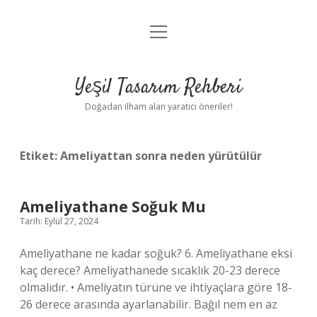
menüyü
Anasayfa
aç
Gizlilik Politikası
Yeşil Tasarım Rehberi
Yasal Uyarı
Doğadan ilham alan yaratıcı öneriler!
Hakkımızda
Etiket:
Ameliyattan sonra neden yürütülür
Ameliyathane Soğuk Mu
Tarih: Eylül 27, 2024
Ameliyathane ne kadar soğuk? 6. Ameliyathane eksi
kaç derece? Ameliyathanede sıcaklık 20-23 derece
olmalıdır. • Ameliyatın türüne ve ihtiyaçlara göre 18-
26 derece arasında ayarlanabilir. Bağıl nem en az