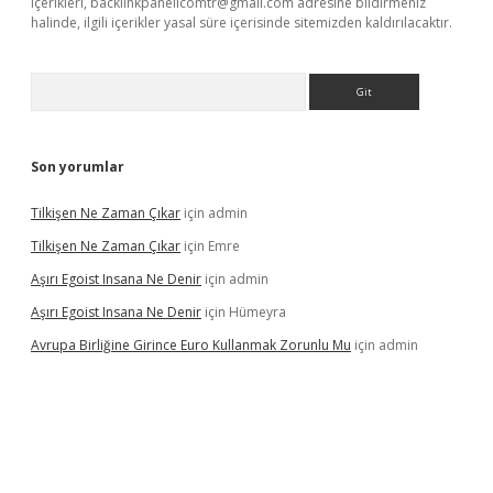
içerikleri,
backlinkpanelicomtr@gmail.com
adresine bildirmeniz
halinde, ilgili içerikler yasal süre içerisinde sitemizden kaldırılacaktır.
Arama
Son yorumlar
Tilkişen Ne Zaman Çıkar
için
admin
Tilkişen Ne Zaman Çıkar
için
Emre
Aşırı Egoist Insana Ne Denir
için
admin
Aşırı Egoist Insana Ne Denir
için
Hümeyra
Avrupa Birliğine Girince Euro Kullanmak Zorunlu Mu
için
admin