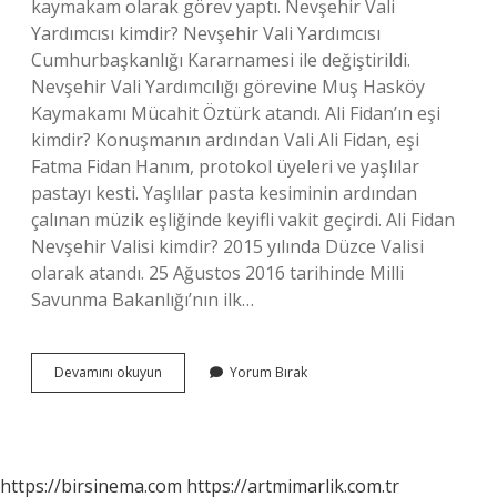
kaymakam olarak görev yaptı. Nevşehir Vali
Yardımcısı kimdir? Nevşehir Vali Yardımcısı
Cumhurbaşkanlığı Kararnamesi ile değiştirildi.
Nevşehir Vali Yardımcılığı görevine Muş Hasköy
Kaymakamı Mücahit Öztürk atandı. Ali Fidan’ın eşi
kimdir? Konuşmanın ardından Vali Ali Fidan, eşi
Fatma Fidan Hanım, protokol üyeleri ve yaşlılar
pastayı kesti. Yaşlılar pasta kesiminin ardından
çalınan müzik eşliğinde keyifli vakit geçirdi. Ali Fidan
Nevşehir Valisi kimdir? 2015 yılında Düzce Valisi
olarak atandı. 25 Ağustos 2016 tarihinde Milli
Savunma Bakanlığı’nın ilk…
Nevşehir
Devamını okuyun
Yorum Bırak
Valisi
Ali
Fidan
Nerelidir
https://birsinema.com
https://artmimarlik.com.tr