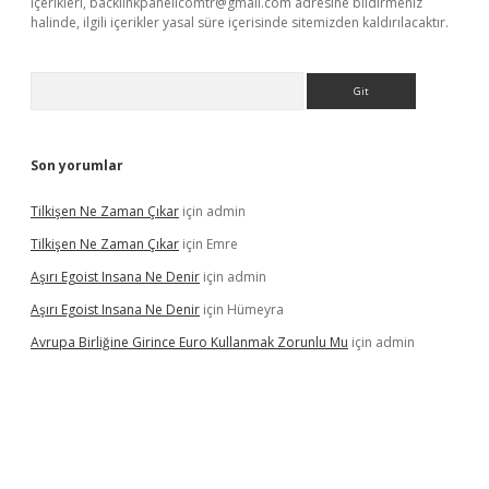
içerikleri,
backlinkpanelicomtr@gmail.com
adresine bildirmeniz
halinde, ilgili içerikler yasal süre içerisinde sitemizden kaldırılacaktır.
Arama
Son yorumlar
Tilkişen Ne Zaman Çıkar
için
admin
Tilkişen Ne Zaman Çıkar
için
Emre
Aşırı Egoist Insana Ne Denir
için
admin
Aşırı Egoist Insana Ne Denir
için
Hümeyra
Avrupa Birliğine Girince Euro Kullanmak Zorunlu Mu
için
admin