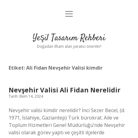
menüyü
Anasayfa
aç
Gizlilik Politikası
Yeşil Tasarım Rehberi
Yasal Uyarı
Doğadan ilham alan yaratıcı öneriler!
Hakkımızda
Etiket:
Ali Fidan Nevşehir Valisi kimdir
Nevşehir Valisi Ali Fidan Nerelidir
Tarih: Ekim 14, 2024
Nevşehir valisi kimdir nerelidir? İnci Sezer Becel, (d.
1971, İslahiye, Gaziantep) Türk bürokrat. Aile ve
Toplum Hizmetleri Genel Müdürlüğü’nde Nevşehir
valisi olarak görev yaptı ve çeşitli ilçelerde