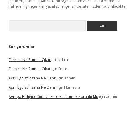
içerikleri,
backlinkpanelicomtr@gmail.com
adresine bildirmeniz
halinde, ilgili içerikler yasal süre içerisinde sitemizden kaldırılacaktır.
Arama
Son yorumlar
Tilkişen Ne Zaman Çıkar
için
admin
Tilkişen Ne Zaman Çıkar
için
Emre
Aşırı Egoist Insana Ne Denir
için
admin
Aşırı Egoist Insana Ne Denir
için
Hümeyra
Avrupa Birliğine Girince Euro Kullanmak Zorunlu Mu
için
admin