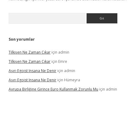
Arama
Son yorumlar
Tilkişen Ne Zaman Çıkar
için
admin
Tilkişen Ne Zaman Çıkar
için
Emre
Aşırı Egoist Insana Ne Denir
için
admin
Aşırı Egoist Insana Ne Denir
için
Hümeyra
Avrupa Birliğine Girince Euro Kullanmak Zorunlu Mu
için
admin
texper indir
elexbetgiris.org