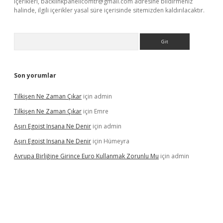
içerikleri,
backlinkpanelicomtr@gmail.com
adresine bildirmeniz
halinde, ilgili içerikler yasal süre içerisinde sitemizden kaldırılacaktır.
Arama
Son yorumlar
Tilkişen Ne Zaman Çıkar
için
admin
Tilkişen Ne Zaman Çıkar
için
Emre
Aşırı Egoist Insana Ne Denir
için
admin
Aşırı Egoist Insana Ne Denir
için
Hümeyra
Avrupa Birliğine Girince Euro Kullanmak Zorunlu Mu
için
admin