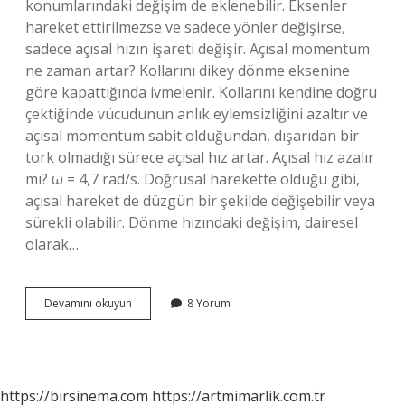
konumlarındaki değişim de eklenebilir. Eksenler
hareket ettirilmezse ve sadece yönler değişirse,
sadece açısal hızın işareti değişir. Açısal momentum
ne zaman artar? Kollarını dikey dönme eksenine
göre kapattığında ivmelenir. Kollarını kendine doğru
çektiğinde vücudunun anlık eylemsizliğini azaltır ve
açısal momentum sabit olduğundan, dışarıdan bir
tork olmadığı sürece açısal hız artar. Açısal hız azalır
mı? ω = 4,7 rad/s. Doğrusal harekette olduğu gibi,
açısal hareket de düzgün bir şekilde değişebilir veya
sürekli olabilir. Dönme hızındaki değişim, dairesel
olarak…
Açısal
Devamını okuyun
8 Yorum
Hız
Ne
Zaman
Artar
https://birsinema.com
https://artmimarlik.com.tr