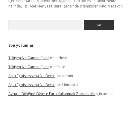
içerikleri,
backlinkpanelicomtr@gmail.com
adresine bildirmeniz
halinde, ilgili içerikler yasal süre içerisinde sitemizden kaldırılacaktır.
Arama
Son yorumlar
Tilkişen Ne Zaman Çıkar
için
admin
Tilkişen Ne Zaman Çıkar
için
Emre
Aşırı Egoist Insana Ne Denir
için
admin
Aşırı Egoist Insana Ne Denir
için
Hümeyra
Avrupa Birliğine Girince Euro Kullanmak Zorunlu Mu
için
admin