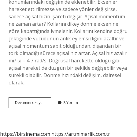
konumlarındaki değişim de eklenebilir. Eksenler
hareket ettirilmezse ve sadece yönler değişirse,
sadece açısal hızın işareti değişir. Açısal momentum
ne zaman artar? Kollarını dikey dönme eksenine
göre kapattığında ivmelenir. Kollarını kendine doğru
çektiğinde vücudunun anlık eylemsizliğini azaltır ve
açısal momentum sabit olduğundan, dışarıdan bir
tork olmadığı sürece açısal hız artar. Açısal hız azalır
mı? ω = 4,7 rad/s. Doğrusal harekette olduğu gibi,
açısal hareket de düzgün bir şekilde değişebilir veya
sürekli olabilir. Dönme hızındaki değişim, dairesel
olarak…
Açısal
Devamını okuyun
8 Yorum
Hız
Ne
Zaman
Artar
https://birsinema.com
https://artmimarlik.com.tr