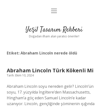
menüyü
Anasayfa
aç
Gizlilik Politikası
Yeşil Tasarım Rehberi
Yasal Uyarı
Doğadan ilham alan yaratıcı öneriler!
Hakkımızda
Etiket:
Abraham Lincoln nerede öldü
Abraham Lincoln Türk Kökenli Mi
Tarih: Ekim 10, 2024
Abraham Lincoln soyu nereden gelir? Lincoln’ün
soyu, 17. yüzyılda İngiltere’den Massachusetts,
Hingham’a göç eden Samuel Lincoln’e kadar
uzanıyor. Lincoln, gençliğinde şöminenin ışığında