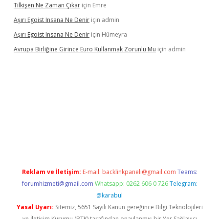
Tilkişen Ne Zaman Çıkar
için
Emre
Aşırı Egoist Insana Ne Denir
için
admin
Aşırı Egoist Insana Ne Denir
için
Hümeyra
Avrupa Birliğine Girince Euro Kullanmak Zorunlu Mu
için
admin
texper indir
elexbetgiris.org
Reklam ve İletişim:
E-mail:
backlinkpaneli@gmail.com
Teams:
forumhizmeti@gmail.com
Whatsapp: 0262 606 0 726
Telegram:
@karabul
Yasal Uyarı:
Sitemiz, 5651 Sayılı Kanun gereğince Bilgi Teknolojileri
ve İletişim Kurumu (BTK) tarafından onaylanmış bir Yer Sağlayıcı