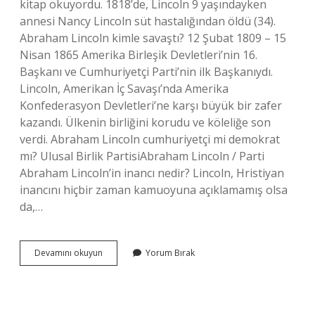
kitap okuyordu. 1818’de, Lincoln 9 yaşındayken
annesi Nancy Lincoln süt hastalığından öldü (34).
Abraham Lincoln kimle savaştı? 12 Şubat 1809 – 15
Nisan 1865 Amerika Birleşik Devletleri’nin 16.
Başkanı ve Cumhuriyetçi Parti’nin ilk Başkanıydı.
Lincoln, Amerikan İç Savaşı’nda Amerika
Konfederasyon Devletleri’ne karşı büyük bir zafer
kazandı. Ülkenin birliğini korudu ve köleliğe son
verdi. Abraham Lincoln cumhuriyetçi mi demokrat
mı? Ulusal Birlik PartisiAbraham Lincoln / Parti
Abraham Lincoln’in inancı nedir? Lincoln, Hristiyan
inancını hiçbir zaman kamuoyuna açıklamamış olsa
da,…
Abraham
Devamını okuyun
Yorum Bırak
Lincoln
Türk
Kökenli
Mi