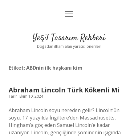
menüyü
Anasayfa
aç
Gizlilik Politikası
Yeşil Tasarım Rehberi
Yasal Uyarı
Doğadan ilham alan yaratıcı öneriler!
Hakkımızda
Etiket:
ABDnin ilk başkanı kim
Abraham Lincoln Türk Kökenli Mi
Tarih: Ekim 10, 2024
Abraham Lincoln soyu nereden gelir? Lincoln’ün
soyu, 17. yüzyılda İngiltere’den Massachusetts,
Hingham’a göç eden Samuel Lincoln’e kadar
uzanıyor. Lincoln, gençliğinde şöminenin ışığında