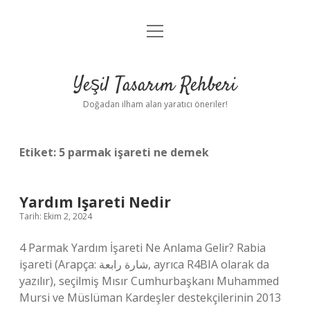
menüyü
Anasayfa
aç
Gizlilik Politikası
Yeşil Tasarım Rehberi
Yasal Uyarı
Doğadan ilham alan yaratıcı öneriler!
Hakkımızda
Etiket:
5 parmak işareti ne demek
Yardım Işareti Nedir
Tarih: Ekim 2, 2024
4 Parmak Yardım İşareti Ne Anlama Gelir? Rabia
işareti (Arapça: شارة رابعة, ayrıca R4BIA olarak da
yazılır), seçilmiş Mısır Cumhurbaşkanı Muhammed
Mursi ve Müslüman Kardeşler destekçilerinin 2013