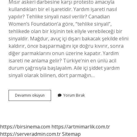
Mısır askeri darbesine karşı protesto amacıyla
kullandıkları bir el işaretidir. Yardım işareti nasıl
yapılır? Tehlike sinyali nasıl verilir? Canadian
Women’s Foundation’a göre, “tehlike sinyali”,
tehlikede olan bir kişinin tek eliyle verebileceği bir
sinyaldir. Mağdur, avuç içi dışarı bakacak şekilde elini
kaldırır, önce başparmağını içe doğru kıvırır, sonra
diğer parmaklarını onun üzerine kapatır. Yardim
isareti ne anlama gelir? Türkiye’nin en ünlü acil
durum çağrısıyla başlayalım. Aile içi şiddet yardım
sinyali olarak bilinen, dört parmağın…
Yardım
Devamını okuyun
Yorum Bırak
Işareti
Nedir
https://birsinema.com
https://artmimarlik.com.tr
https://serveradmin.com.tr
Sitemap