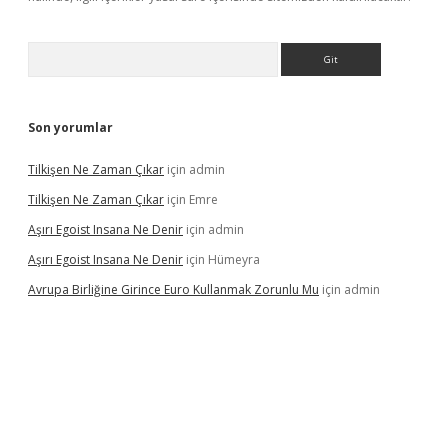
Arama
Son yorumlar
Tilkişen Ne Zaman Çıkar
için
admin
Tilkişen Ne Zaman Çıkar
için
Emre
Aşırı Egoist Insana Ne Denir
için
admin
Aşırı Egoist Insana Ne Denir
için
Hümeyra
Avrupa Birliğine Girince Euro Kullanmak Zorunlu Mu
için
admin
texper indir
elexbetgiris.org