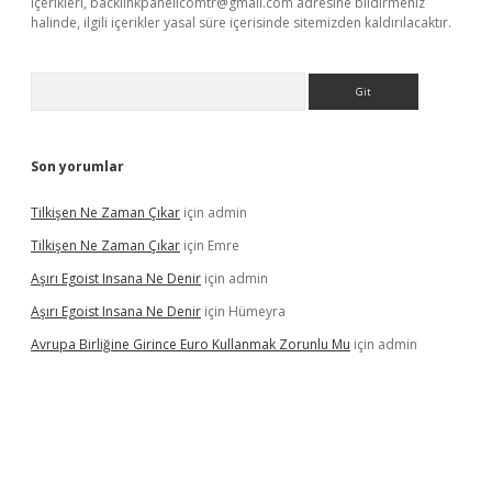
içerikleri,
backlinkpanelicomtr@gmail.com
adresine bildirmeniz
halinde, ilgili içerikler yasal süre içerisinde sitemizden kaldırılacaktır.
Arama
Son yorumlar
Tilkişen Ne Zaman Çıkar
için
admin
Tilkişen Ne Zaman Çıkar
için
Emre
Aşırı Egoist Insana Ne Denir
için
admin
Aşırı Egoist Insana Ne Denir
için
Hümeyra
Avrupa Birliğine Girince Euro Kullanmak Zorunlu Mu
için
admin