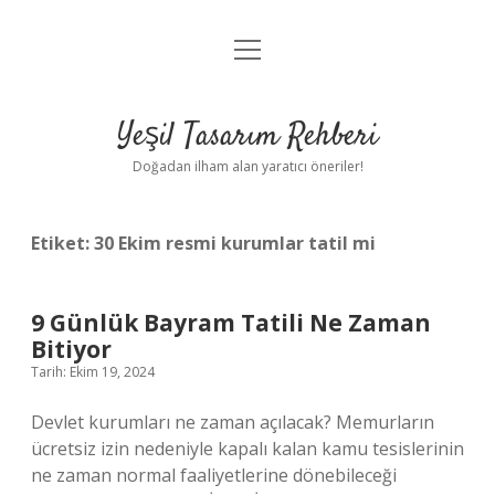
menüyü
Anasayfa
aç
Gizlilik Politikası
Yeşil Tasarım Rehberi
Yasal Uyarı
Doğadan ilham alan yaratıcı öneriler!
Hakkımızda
Etiket:
30 Ekim resmi kurumlar tatil mi
9 Günlük Bayram Tatili Ne Zaman
Bitiyor
Tarih: Ekim 19, 2024
Devlet kurumları ne zaman açılacak? Memurların
ücretsiz izin nedeniyle kapalı kalan kamu tesislerinin
ne zaman normal faaliyetlerine dönebileceği