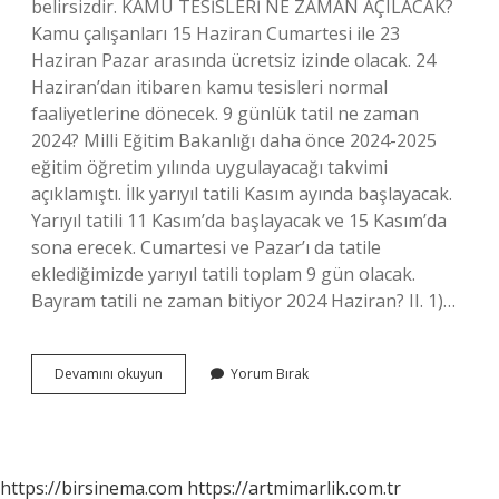
belirsizdir. KAMU TESİSLERİ NE ZAMAN AÇILACAK?
Kamu çalışanları 15 Haziran Cumartesi ile 23
Haziran Pazar arasında ücretsiz izinde olacak. 24
Haziran’dan itibaren kamu tesisleri normal
faaliyetlerine dönecek. 9 günlük tatil ne zaman
2024? Milli Eğitim Bakanlığı daha önce 2024-2025
eğitim öğretim yılında uygulayacağı takvimi
açıklamıştı. İlk yarıyıl tatili Kasım ayında başlayacak.
Yarıyıl tatili 11 Kasım’da başlayacak ve 15 Kasım’da
sona erecek. Cumartesi ve Pazar’ı da tatile
eklediğimizde yarıyıl tatili toplam 9 gün olacak.
Bayram tatili ne zaman bitiyor 2024 Haziran? II. 1)…
9
Devamını okuyun
Yorum Bırak
Günlük
Bayram
Tatili
Ne
Zaman
https://birsinema.com
https://artmimarlik.com.tr
Bitiyor