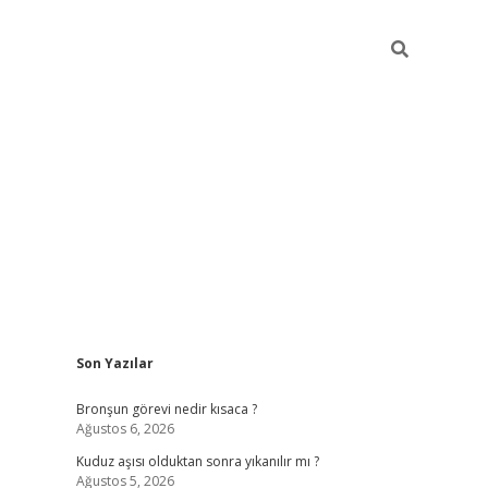
Sidebar
Son Yazılar
https://hiltonbet-giris.com/
bet
Bronşun görevi nedir kısaca ?
Ağustos 6, 2026
Kuduz aşısı olduktan sonra yıkanılır mı ?
Ağustos 5, 2026