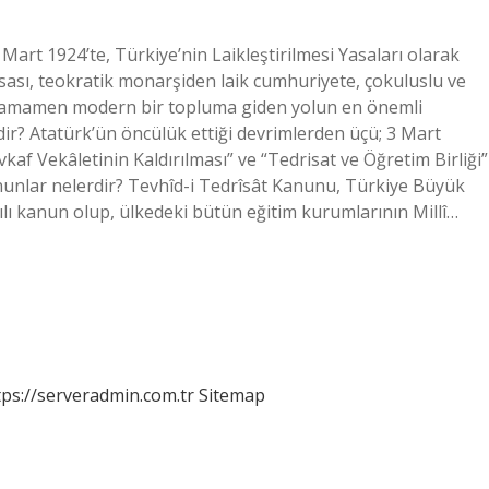
 Mart 1924’te, Türkiye’nin Laikleştirilmesi Yasaları olarak
asası, teokratik monarşiden laik cumhuriyete, çokuluslu ve
ve tamamen modern bir topluma giden yolun en önemli
dir? Atatürk’ün öncülük ettiği devrimlerden üçü; 3 Mart
Evkaf Vekâletinin Kaldırılması” ve “Tedrisat ve Öğretim Birliği”
anunlar nelerdir? Tevhîd-i Tedrîsât Kanunu, Türkiye Büyük
yılı kanun olup, ülkedeki bütün eğitim kurumlarının Millî…
tps://serveradmin.com.tr
Sitemap