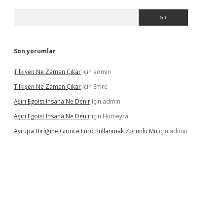
Arama
Son yorumlar
Tilkişen Ne Zaman Çıkar
için
admin
Tilkişen Ne Zaman Çıkar
için
Emre
Aşırı Egoist Insana Ne Denir
için
admin
Aşırı Egoist Insana Ne Denir
için
Hümeyra
Avrupa Birliğine Girince Euro Kullanmak Zorunlu Mu
için
admin
etexper indir
elexbetgiris.org