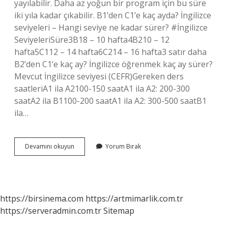
yayılabilir. Daha az yoğun bir program için bu süre
iki yıla kadar çıkabilir. B1’den C1’e kaç ayda? İngilizce
seviyeleri – Hangi seviye ne kadar sürer? #İngilizce
SeviyeleriSüre3B18 – 10 hafta4B210 – 12
hafta5C112 – 14 hafta6C214 – 16 hafta3 satır daha
B2’den C1’e kaç ay? İngilizce öğrenmek kaç ay sürer?
Mevcut İngilizce seviyesi (CEFR)Gereken ders
saatleriA1 ila A2100-150 saatA1 ila A2: 200-300
saatA2 ila B1100-200 saatA1 ila A2: 300-500 saatB1
ila…
C1
Devamını okuyun
Yorum Bırak
İNgilizce
Kaç
Ay
Sürer
https://birsinema.com
https://artmimarlik.com.tr
https://serveradmin.com.tr
Sitemap