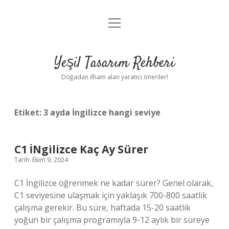
menüyü
Anasayfa
aç
Gizlilik Politikası
Yeşil Tasarım Rehberi
Yasal Uyarı
Doğadan ilham alan yaratıcı öneriler!
Hakkımızda
Etiket:
3 ayda İngilizce hangi seviye
C1 İNgilizce Kaç Ay Sürer
Tarih: Ekim 9, 2024
C1 İngilizce öğrenmek ne kadar sürer? Genel olarak,
C1 seviyesine ulaşmak için yaklaşık 700-800 saatlik
çalışma gerekir. Bu süre, haftada 15-20 saatlik
yoğun bir çalışma programıyla 9-12 aylık bir süreye