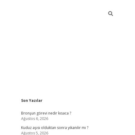
Sidebar
Son Yazılar
https://hiltonbet-giris.com/
betexper in
Bronşun görevi nedir kısaca ?
Ağustos 6, 2026
Kuduz aşısı olduktan sonra yıkanılır mı ?
Ağustos 5, 2026