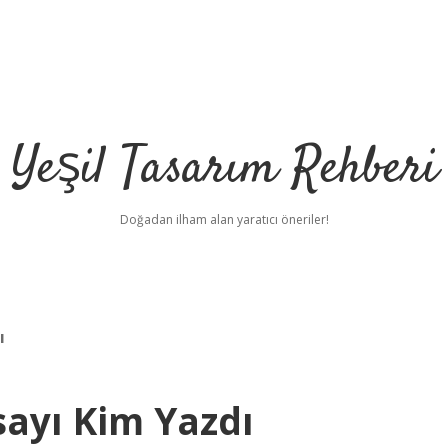
Yeşil Tasarım Rehberi
Doğadan ilham alan yaratıcı öneriler!
ı
sayı Kim Yazdı