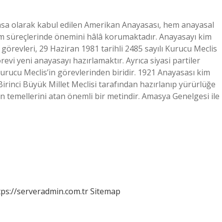
anayasa olarak kabul edilen Amerikan Anayasası, hem anayasal
m süreçlerinde önemini hâlâ korumaktadır. Anayasayı kim
 görevleri, 29 Haziran 1981 tarihli 2485 sayılı Kurucu Meclis
vi yeni anayasayı hazırlamaktır. Ayrıca siyasi partiler
rucu Meclis’in görevlerinden biridir. 1921 Anayasası kim
irinci Büyük Millet Meclisi tarafından hazırlanıp yürürlüğe
 temellerini atan önemli bir metindir. Amasya Genelgesi ile
tps://serveradmin.com.tr
Sitemap