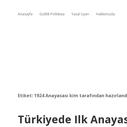
Anasayfa
Gizlilik Politikası
Yasal Uyarı
Hakkımızda
Etiket:
1924 Anayasası kim tarafından hazırland
Türkiyede Ilk Anaya