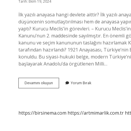
Tarih: Ekim 19, 2024
İlk yazılı anayasa hangi devlete aittir? İlk yazılı 
düşüncenin somutlaştırılması hem de anayasa yapı
yaptı? Kurucu Meclis’in görevleri. – Kurucu Meclis’in
Kanunu’nun 2. maddesinde sayılmıştır. En önemli göre
kanunu ve seçim kanununun taslağını hazırlamak Ku
tarafından hazırlandı? 1921 Anayasası, Türkiye’nin B
konuldu. Bu siyasi-hukuki belge, modern Türkiye’nin
başlayarak Anadolu’da örgütlenen Milli…
Türkiyede
Devamını okuyun
Yorum Bırak
Ilk
Anayasayı
Kim
Yazdı
https://birsinema.com
https://artmimarlik.com.tr
ht