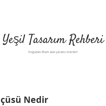
Yeşil Tasarım Rehberi
Doğadan ilham alan yaratıcı öneriler!
lçüsü Nedir