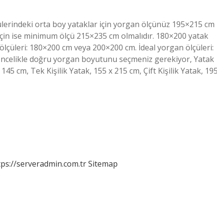
erindeki orta boy yataklar için yorgan ölçünüz 195×215 cm
için ise minimum ölçü 215×235 cm olmalıdır. 180×200 yatak
 ölçüleri: 180×200 cm veya 200×200 cm. İdeal yorgan ölçüleri:
? Öncelikle doğru yorgan boyutunu seçmeniz gerekiyor, Yatak
5 cm, Tek Kişilik Yatak, 155 x 215 cm, Çift Kişilik Yatak, 19
tps://serveradmin.com.tr
Sitemap