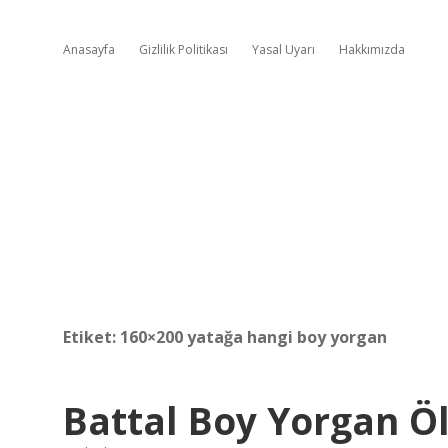
Anasayfa
Gizlilik Politikası
Yasal Uyarı
Hakkımızda
Etiket:
160×200 yatağa hangi boy yorgan
Battal Boy Yorgan Ö