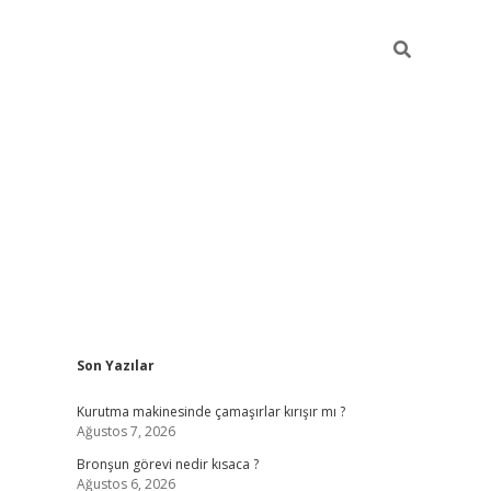
Sidebar
Son Yazılar
https://hiltonbet-giris.com/
betexper i
Kurutma makinesinde çamaşırlar kırışır mı ?
Ağustos 7, 2026
Bronşun görevi nedir kısaca ?
Ağustos 6, 2026