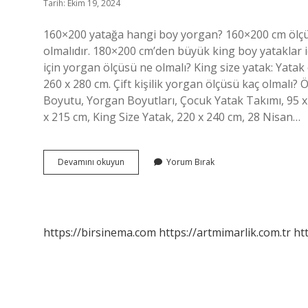
Tarih: Ekim 19, 2024
160×200 yatağa hangi boy yorgan? 160×200 cm ölçül
olmalıdır. 180×200 cm’den büyük king boy yataklar 
için yorgan ölçüsü ne olmalı? King size yatak: Yatak
260 x 280 cm. Çift kişilik yorgan ölçüsü kaç olmalı
Boyutu, Yorgan Boyutları, Çocuk Yatak Takımı, 95 x 14
x 215 cm, King Size Yatak, 220 x 240 cm, 28 Nisan…
Battal
Devamını okuyun
Yorum Bırak
Boy
Yorgan
Ölçüsü
Nedir
https://birsinema.com
https://artmimarlik.com.tr
ht