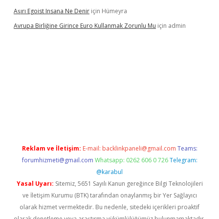
Aşırı Egoist Insana Ne Denir
için
Hümeyra
Avrupa Birliğine Girince Euro Kullanmak Zorunlu Mu
için
admin
exper indir
elexbetgiris.org
Reklam ve İletişim:
E-mail:
backlinkpaneli@gmail.com
Teams:
forumhizmeti@gmail.com
Whatsapp: 0262 606 0 726
Telegram:
@karabul
Yasal Uyarı:
Sitemiz, 5651 Sayılı Kanun gereğince Bilgi Teknolojileri
ve İletişim Kurumu (BTK) tarafından onaylanmış bir Yer Sağlayıcı
olarak hizmet vermektedir. Bu nedenle, sitedeki içerikleri proaktif
olarak denetleme veya araştırma yükümlülüğümüz bulunmamaktadır.