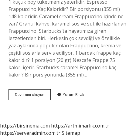
1 küçük boy tüketmeniz yeterlidir. Espresso
Frappuccino Kaç Kaloridir? Bir porsiyonu (355 ml)
148 kaloridir. Caramel cream Frappuccino içinde ne
var? Granül kahve, karamel sos ve süt ile hazırlanan
Frappuccino, Starbucks’ta hayatımıza giren
lezzetlerden biri. Herkesin çok sevdiği ve özellikle
yaz aylarında popüler olan Frappuccino, krema ve
çeşitli soslarla servis ediliyor. 1 bardak frappe kaç
kaloridir? 1 porsiyon (20 gr) Nescafe Frappe 75
kalori içerir. Starbucks caramel Frappuccino kaç
kalori? Bir porsiyonunda (355 ml)…
Karamel
Devamını okuyun
Yorum Bırak
Frappuccino
Kaç
Kalori
https://birsinema.com
https://artmimarlik.com.tr
https://serveradmin.com.tr
Sitemap