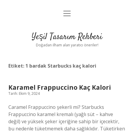
menüyü
Anasayfa
aç
Gizlilik Politikası
Yeşil Tasarım Rehberi
Yasal Uyarı
Doğadan ilham alan yaratıcı öneriler!
Hakkımızda
Etiket:
1 bardak Starbucks kaç kalori
Karamel Frappuccino Kaç Kalori
Tarih: Ekim 9, 2024
Caramel Frappuccino şekerli mi? Starbucks
Frappuccino karamel kremalı (yağlı süt – kahve
değil) ve yüksek şeker içeriğine sahip bir içecektir,
bu nedenle tüketmemek daha sağlıklıdır. Tüketirken