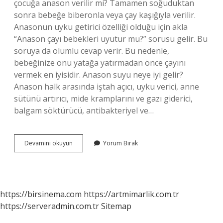
çocuğa anason verilir mi? Tamamen soğuduktan
sonra bebeğe biberonla veya çay kaşığıyla verilir.
Anasonun uyku getirici özelliği olduğu için akla
“Anason çayı bebekleri uyutur mu?” sorusu gelir. Bu
soruya da olumlu cevap verir. Bu nedenle,
bebeğinize onu yatağa yatırmadan önce çayını
vermek en iyisidir. Anason suyu neye iyi gelir?
Anason halk arasında iştah açıcı, uyku verici, anne
sütünü artırıcı, mide kramplarını ve gazı giderici,
balgam söktürücü, antibakteriyel ve…
Anason
Devamını okuyun
Yorum Bırak
Suyu
Nasıl
Hazırlanır
https://birsinema.com
https://artmimarlik.com.tr
https://serveradmin.com.tr
Sitemap