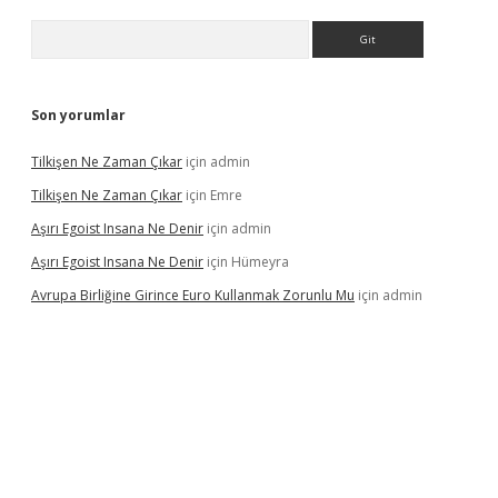
Arama
Son yorumlar
Tilkişen Ne Zaman Çıkar
için
admin
Tilkişen Ne Zaman Çıkar
için
Emre
Aşırı Egoist Insana Ne Denir
için
admin
Aşırı Egoist Insana Ne Denir
için
Hümeyra
Avrupa Birliğine Girince Euro Kullanmak Zorunlu Mu
için
admin
texper indir
elexbetgiris.org